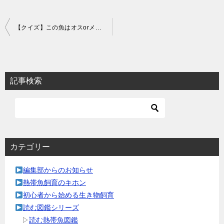
投
【クイズ】この魚はオスorメス？
稿
ナ
ビ
記事検索
ゲ
ー
シ
ョ
カテゴリー
ン
編集部からのお知らせ
熱帯魚飼育のキホン
初心者から始める生き物飼育
読む図鑑シリーズ
▷
読む熱帯魚図鑑