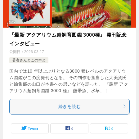
『最新 アクアリウム超飼育図鑑 3000種』 発刊記念
インタビュー
公開日：
2026-03-17
著者さんとこの本と
国内では10 年以上ぶりとなる3000 種レベルのアクアリウ
ム図鑑がこの度発刊となる。 その制作を担当した大美賀氏
と編集部の山口が本書への思いなどを語った。 『最新 アク
アリウム超飼育図鑑 3000 種』 熱帯魚、水草、 […]
続きを読む
Tweet
0
0