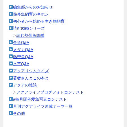
編集部からのお知らせ
熱帯魚飼育のキホン
初心者から始める生き物飼育
読む図鑑シリーズ
▷
読む熱帯魚図鑑
金魚Q&A
メダカQ&A
熱帯魚Q&A
水草Q&A
アクアリウムクイズ
著者さんとこの本と
アクアの雑談
▷
アクアライフブログフォトコンテスト
#毎月開催愛魚写真コンテスト
月刊アクアライフ連載テーマ一覧
その他