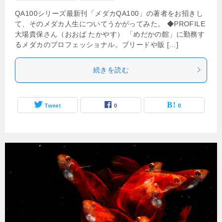
QA100シリーズ最新刊「メダカQA100」の著者をお招きし
て、そのメダカ人生についてうかがってみた。 ◆PROFILE
大場貴保さん（おおば たかやす） 「めだかの館」に勤務す
るメダカのプロフェッショナル。ブリードや販 […]
続きを読む
Tweet
0
0