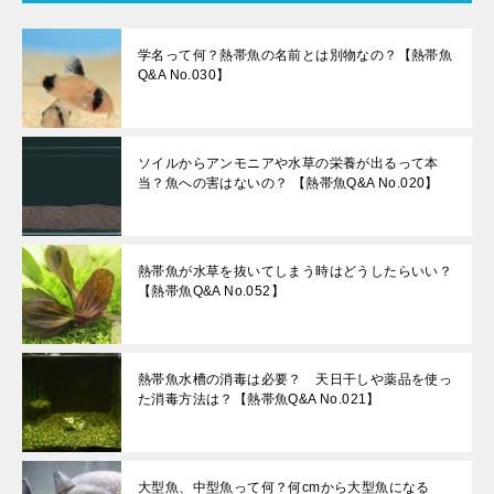
学名って何？熱帯魚の名前とは別物なの？【熱帯魚
Q&A No.030】
ソイルからアンモニアや水草の栄養が出るって本
当？魚への害はないの？ 【熱帯魚Q&A No.020】
熱帯魚が水草を抜いてしまう時はどうしたらいい？
【熱帯魚Q&A No.052】
熱帯魚水槽の消毒は必要？ 天日干しや薬品を使っ
た消毒方法は？【熱帯魚Q&A No.021】
大型魚、中型魚って何？何cmから大型魚になる