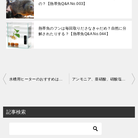
の？【熱帯魚Q&A No.003】
熱帯魚のフンは毎回取りださなきゃだめ？自然に分
解されたりする？【熱帯魚Q&A No.044】
投
水槽用ヒーターのおすすめは？縦向きに設置してもいい？【熱帯魚Q&A No.012】
アンモニア、亜硝酸、硝酸塩って何？汚い水ってどんな水？【熱帯魚Q&A No.014】
稿
ナ
ビ
記事検索
ゲ
ー
シ