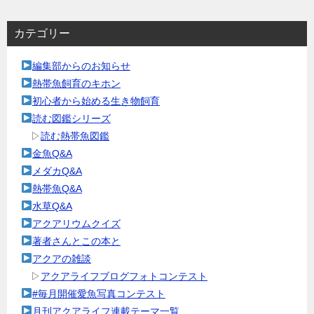
ョ
カテゴリー
ン
編集部からのお知らせ
熱帯魚飼育のキホン
初心者から始める生き物飼育
読む図鑑シリーズ
▷
読む熱帯魚図鑑
金魚Q&A
メダカQ&A
熱帯魚Q&A
水草Q&A
アクアリウムクイズ
著者さんとこの本と
アクアの雑談
▷
アクアライフブログフォトコンテスト
#毎月開催愛魚写真コンテスト
月刊アクアライフ連載テーマ一覧