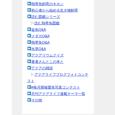
熱帯魚飼育のキホン
初心者から始める生き物飼育
読む図鑑シリーズ
▷
読む熱帯魚図鑑
金魚Q&A
メダカQ&A
熱帯魚Q&A
水草Q&A
アクアリウムクイズ
著者さんとこの本と
アクアの雑談
▷
アクアライフブログフォトコンテ
スト
#毎月開催愛魚写真コンテスト
月刊アクアライフ連載テーマ一覧
その他