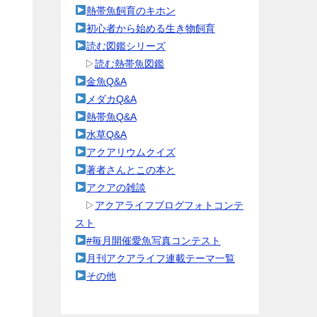
熱帯魚飼育のキホン
初心者から始める生き物飼育
読む図鑑シリーズ
▷
読む熱帯魚図鑑
金魚Q&A
メダカQ&A
熱帯魚Q&A
水草Q&A
アクアリウムクイズ
著者さんとこの本と
アクアの雑談
▷
アクアライフブログフォトコンテ
スト
#毎月開催愛魚写真コンテスト
月刊アクアライフ連載テーマ一覧
その他