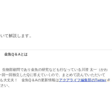
ついて解説します。
金魚Q＆Aとは
、生物部顧問であり金魚の研究なども行なっている川澄 太一（かわ
一回一回独立したQに答えていくので、まとめて読んでいただいて
も大丈夫！ 金魚Q＆Aの更新情報は
アクアライフ編集部のTwitter
ださい。