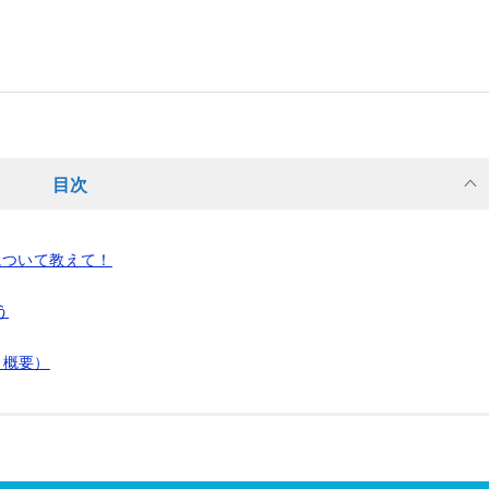
目次
について教えて！
う
（概要）