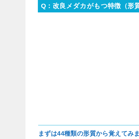
Q：改良メダカがもつ特徴（形
まずは
44
種類の形質から覚えてみ