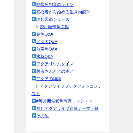
熱帯魚飼育のキホン
初心者から始める生き物飼育
読む図鑑シリーズ
▷
読む熱帯魚図鑑
金魚Q&A
メダカQ&A
熱帯魚Q&A
水草Q&A
アクアリウムクイズ
著者さんとこの本と
アクアの雑談
▷
アクアライフブログフォトコンテ
スト
#毎月開催愛魚写真コンテスト
月刊アクアライフ連載テーマ一覧
その他